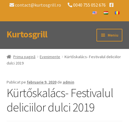
contact@kurtosgrill.ro
0040 755 052 676
Kurtosgrill
Sari
Sari
Meniu
la
la
navigare
conținut
Home
Prima pagină
Evenimente
Kürtőskalács- Festivalul deliciilor
dulci 2019
Grătare kürtőskalács
Accesorii
Publicat pe
februarie 9, 2020
de
admin
Kürtőskalács- Festivalul
Evenimente
deliciilor dulci 2019
Despre Noi
Contact