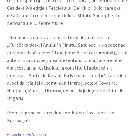
cel proaspăt copt, cu o crustă crocantă şi interiorul moale.
Cea de-a 3-a ediţie a Festivalului Deliciilor Dulci care s-a
desfăşurat în centrul municipiului Sfântu Gheorghe, în
perioada 13-15 septembrie.
14 echipe au concurat pentru titlul de anul acesta
„Kürtőskalács-ul Anului în Ţinutul Secuiesc” – un cozonac
preparat după o reţetă tradiţională, dar care îmbină gustul
autentic cu prospeţimea prezentului. O noutate a ediţiei
din acest an al festivalului a constituit faptul că s-a
preparat „Kürtőskalács-ul din Bazinul Carpatic”, ca simbol
al solidarităţii şi al comuniunii între judeţele Covasna,
Harghita, Mureş, și Brașov, respectiv judeţele înfrățite din
Ungaria.
Premiul principal in cadrul tombolei a fost oferit de
Kurtosgrill
www.kurtosfeszt.ro