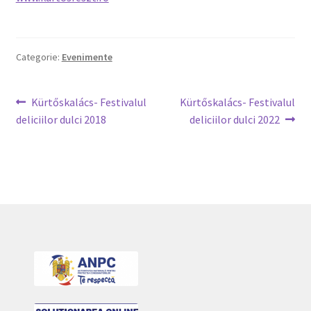
Categorie:
Evenimente
Navigare
Articolul
Articolul
Kürtőskalács- Festivalul
Kürtőskalács- Festivalul
anterior:
următor:
deliciilor dulci 2018
deliciilor dulci 2022
în
articole