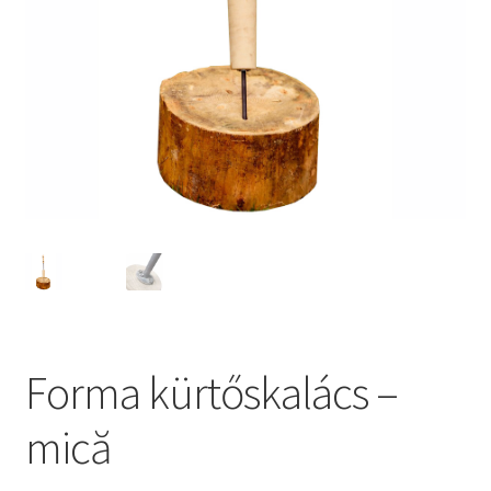
Forma kürtőskalács –
mică